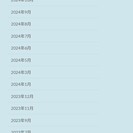
2024年9月
2024年8月
2024年7月
2024年6月
2024年5月
2024年3月
2024年1月
2023年12月
2023年11月
2023年9月
2023年7月