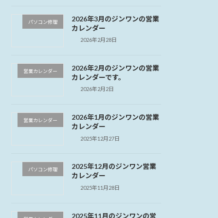
2026年3月のジンワンの営業
パソコン修理
カレンダー
2026年2月28日
2026年2月のジンワンの営業
営業カレンダー
カレンダーです。
2026年2月2日
2026年1月のジンワンの営業
営業カレンダー
カレンダー
2025年12月27日
2025年12月のジンワン営業
パソコン修理
カレンダー
2025年11月28日
2025年11月のジンワンの営