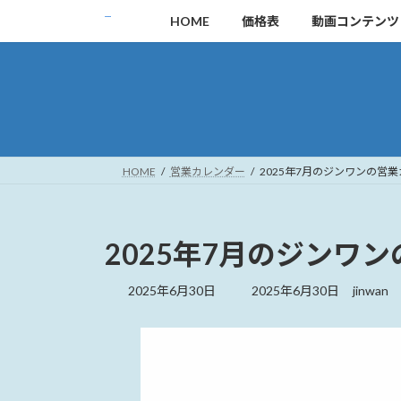
コ
ナ
HOME
価格表
動画コンテンツ
ン
ビ
テ
ゲ
ン
ー
ツ
シ
へ
ョ
ス
ン
キ
に
HOME
営業カレンダー
2025年7月のジンワンの営
ッ
移
プ
動
2025年7月のジンワ
最
2025年6月30日
2025年6月30日
jinwan
終
更
新
日
時
: