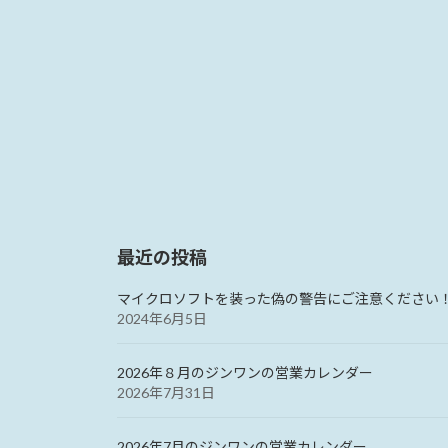
最近の投稿
マイクロソフトを装った偽の警告にご注意ください
2024年6月5日
2026年８月のジンワンの営業カレンダー
2026年7月31日
2026年7月のジンワンの営業カレンダー