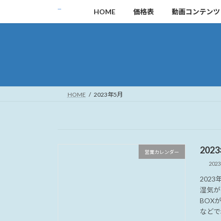
コ
ナ
HOME
価格表
動画コンテンツ
ン
ビ
テ
ゲ
ン
ー
ツ
シ
へ
ョ
ス
ン
キ
に
HOME
2023年5月
ッ
移
プ
動
20
営業カレンダー
202
202
湿気が
BOX
などで