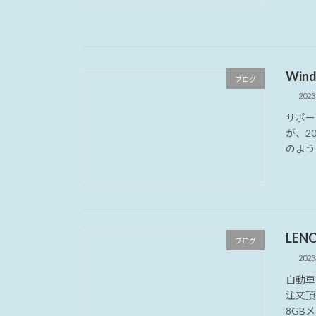
Wi
ブログ
202
サポー
が、2
のような
LEN
ブログ
202
自動車
注文頂き
8GBメ