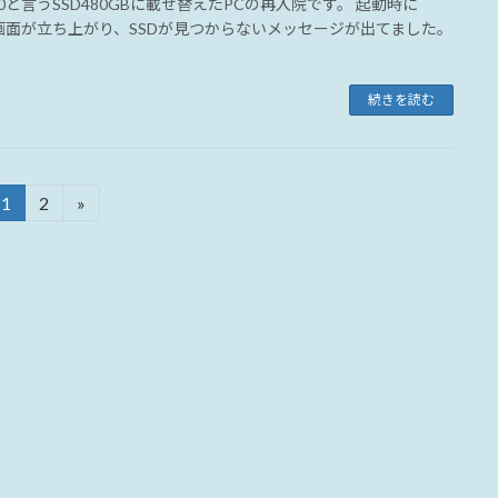
00と言うSSD480GBに載せ替えたPCの再入院です。 起動時に
S画面が立ち上がり、SSDが見つからないメッセージが出てました。
続きを読む
1
2
»
固
固
定
定
ペ
ペ
ー
ー
ジ
ジ