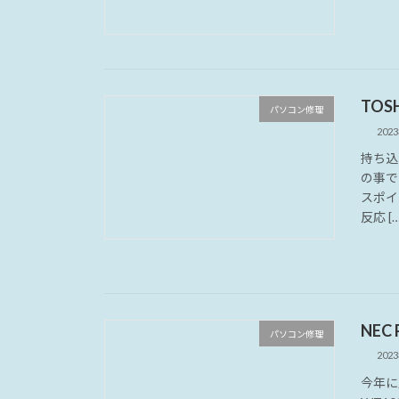
TOSH
パソコン修理
202
持ち込み
の事で
スポイ
反応 […
NEC
パソコン修理
202
今年に